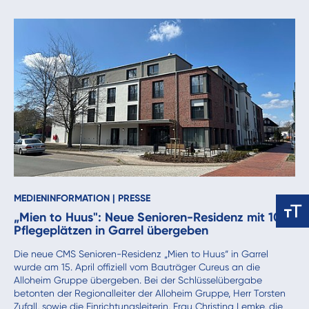
MEDIENINFORMATION
|
PRESSE
„Mien to Huus": Neue Senioren-Residenz mit 104
Pflegeplätzen in Garrel übergeben
Die neue CMS Senioren-Residenz „Mien to Huus“ in Garrel
wurde am 15. April offiziell vom Bauträger Cureus an die
Alloheim Gruppe übergeben. Bei der Schlüsselübergabe
betonten der Regionalleiter der Alloheim Gruppe, Herr Torsten
Zufall, sowie die Einrichtungsleiterin, Frau Christina Lemke, die