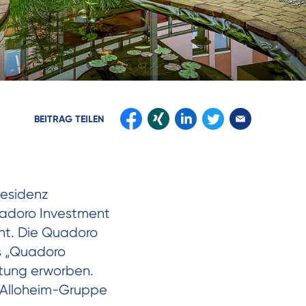
BEITRAG
TEILEN
Residenz
uadoro Investment
nt. Die Quadoro
ds „Quadoro
ftung erworben.
r Alloheim-Gruppe