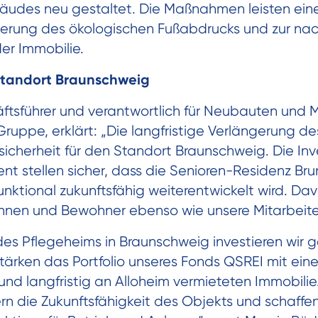
udes neu gestaltet. Die Maßnahmen leisten ein
ierung des ökologischen Fußabdrucks und zur na
er Immobilie.
Standort Braunschweig
ftsführer und verantwortlich für Neubauten und 
Gruppe, erklärt: „Die langfristige Verlängerung d
sicherheit für den Standort Braunschweig. Die Inv
t stellen sicher, dass die Senioren-Residenz Bru
nktional zukunftsfähig weiterentwickelt wird. Dav
nnen und Bewohner ebenso wie unsere Mitarbeit
s Pflegeheims in Braunschweig investieren wir gez
stärken das Portfolio unseres Fonds QSREI mit ein
und langfristig an Alloheim vermieteten Immobilie
 die Zukunftsfähigkeit des Objekts und schaffen 