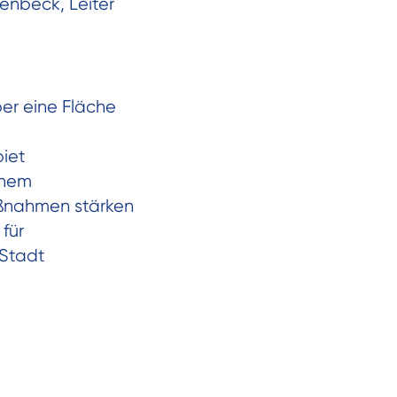
denbeck, Leiter
er eine Fläche
biet
inem
ßnahmen stärken
für
 Stadt