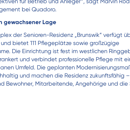
pektiven für Betrieb und Anleger“, sagt Marvin Rö
gement bei Quadoro.
in gewachsener Lage
ex der Senioren-Residenz „Brunswik“ verfügt üb
 und bietet 111 Pflegeplätze sowie großzügige
e. Die Einrichtung ist fest im westlichen Ringge
ankert und verbindet professionelle Pflege mit e
anen Umfeld. Die geplanten Modernisierungsma
haltig und machen die Residenz zukunftsfähig – 
d Bewohner, Mitarbeitende, Angehörige und die