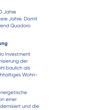
0 Jahre
tere Jahre. Damit
ährend Quadoro
rung
ro Investment
nisierung der
hl baulich als
chhaltiges Wohn-
energetische
on einer
ernisiert und die