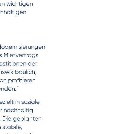
en wichtigen
chhaltigen
Modernisierungen
es Mietvertrags
estitionen der
nswik baulich,
on profitieren
enden.“
ielt in soziale
er nachhaltig
. Die geplanten
stabile,