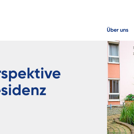
Über uns
rspektive
esidenz