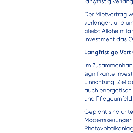
langfristig verläng
Der Mietvertrag w
verlängert und um
bleibt Alloheim l
Investment das Ob
Langfristige Ver
Im Zusammenhang 
signifikante Inves
Einrichtung. Ziel
auch energetisch 
und Pflegeumfeld 
Geplant sind unt
Modernisierungen 
Photovoltaikanlag