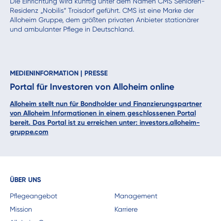
Die Einrichtung wird künftig unter dem Namen CMS Senioren-
Residenz „Nobilis“ Troisdorf geführt. CMS ist eine Marke der
Alloheim Gruppe, dem größten privaten Anbieter stationärer
und ambulanter Pflege in Deutschland.
MEDIENINFORMATION
|
PRESSE
Portal für Investoren von Alloheim online
Alloheim stellt nun für Bondholder und Finanzierungspartner
von Alloheim Informationen in einem geschlossenen Portal
bereit. Das Portal ist zu erreichen unter:
investors.alloheim-
gruppe.com
ÜBER UNS
Pflegeangebot
Management
Mission
Karriere