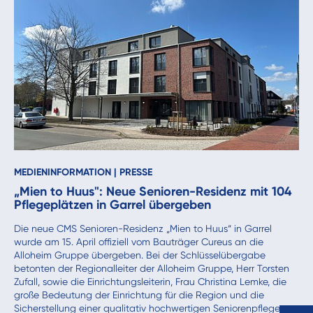
MEDIENINFORMATION
|
PRESSE
„Mien to Huus": Neue Senioren-Residenz mit 104
Pflegeplätzen in Garrel übergeben
Die neue CMS Senioren-Residenz „Mien to Huus“ in Garrel
wurde am 15. April offiziell vom Bauträger Cureus an die
Alloheim Gruppe übergeben. Bei der Schlüsselübergabe
betonten der Regionalleiter der Alloheim Gruppe, Herr Torsten
Zufall, sowie die Einrichtungsleiterin, Frau Christina Lemke, die
große Bedeutung der Einrichtung für die Region und die
Sicherstellung einer qualitativ hochwertigen Seniorenpflege vor